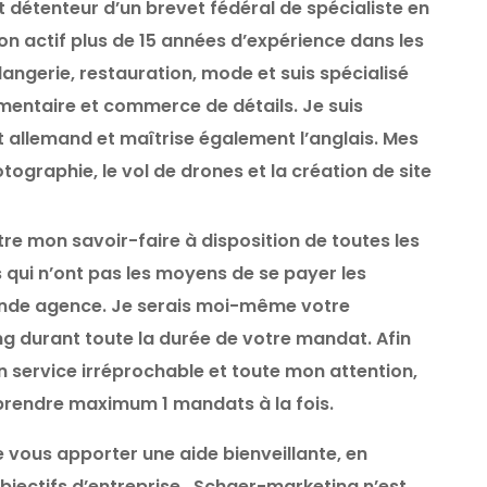
 détenteur d’un brevet fédéral de spécialiste en
mon actif plus de 15 années d’expérience dans les
langerie, restauration, mode et suis spécialisé
imentaire et commerce de détails. Je suis
et allemand et maîtrise également l’anglais. Mes
tographie, le vol de drones et la création de site
tre mon savoir-faire à disposition de toutes les
s qui n’ont pas les moyens de se payer les
ande agence. Je serais moi-même votre
ng durant toute la durée de votre mandat.
Afin
n service irréprochable et toute mon attention,
prendre maximum 1 mandats à la fois.
e vous apporter une aide bienveillante, en
jectifs d’entreprise.
S
chaer-marketing n’est