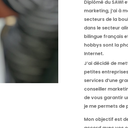
Diplômé du SAWI et
marketing, j’ai à 
secteurs de la bou
dans le secteur al
bilingue français 
hobbys sont la pho
Internet.
J’ai décidé de met
petites entreprise
services d’une gr
conseiller marketi
de vous garantir u
je me permets de 
Mon objectif est d
accord avec vos ob